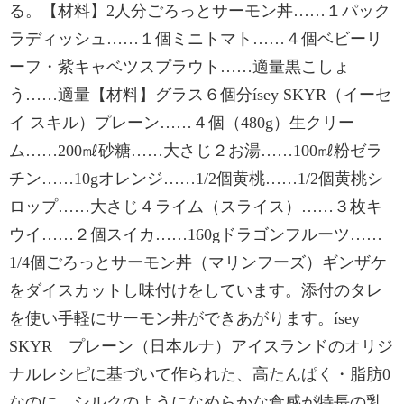
る。【材料】2人分ごろっとサーモン丼……１パック
ラディッシュ……１個ミニトマト……４個ベビーリ
ーフ・紫キャベツスプラウト……適量黒こしょ
う……適量【材料】グラス６個分ísey SKYR（イーセ
イ スキル）プレーン……４個（480g）生クリー
ム……200㎖砂糖……大さじ２お湯……100㎖粉ゼラ
チン……10gオレンジ……1/2個黄桃……1/2個黄桃シ
ロップ……大さじ４ライム（スライス）……３枚キ
ウイ……２個スイカ……160gドラゴンフルーツ……
1/4個ごろっとサーモン丼（マリンフーズ）ギンザケ
をダイスカットし味付けをしています。添付のタレ
を使い手軽にサーモン丼ができあがります。ísey
SKYR プレーン（日本ルナ）アイスランドのオリジ
ナルレシピに基づいて作られた、高たんぱく・脂肪0
なのに、シルクのようになめらかな食感が特長の乳