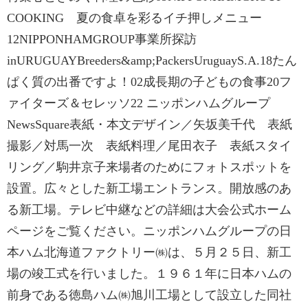
COOKING 夏の食卓を彩るイチ押しメニュー
12NIPPONHAMGROUP事業所探訪
inURUGUAYBreeders&amp;PackersUruguayS.A.18たん
ぱく質の出番ですよ！02成長期の子どもの食事20フ
ァイターズ＆セレッソ22 ニッポンハムグループ
NewsSquare表紙・本文デザイン／矢坂美千代 表紙
撮影／対馬一次 表紙料理／尾田衣子 表紙スタイ
リング／駒井京子来場者のためにフォトスポットを
設置。広々とした新工場エントランス。開放感のあ
る新工場。テレビ中継などの詳細は大会公式ホーム
ページをご覧ください。ニッポンハムグループの日
本ハム北海道ファクトリー㈱は、５月２５日、新工
場の竣工式を行いました。１９６１年に日本ハムの
前身である徳島ハム㈱旭川工場として設立した同社