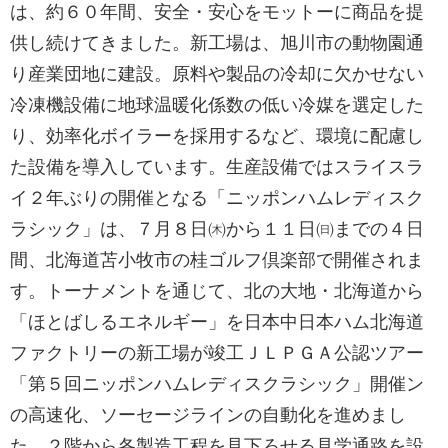
は、約６０年間、安全・安心をモットーに商品を提
供し続けてきました。新工場は、旭川市の動物園通
り産業団地に建設。原料や製品の冷却に欠かせない
冷凍機設備に地球温暖化係数の低い冷媒を選定した
り、効率化ボイラーを採用するなど、環境に配慮し
た設備を導入しています。生産設備ではスライスラ
イ２年ぶりの開催となる「ニッポンハムレディスク
ラシック」は、７月８日㈭から１１日㈰までの４日
間、北海道苫小牧市の桂ゴルフ倶楽部で開催されま
す。トーナメントを通じて、北の大地・北海道から
「ほとばしるエネルギー」を日本中日本ハム北海道
ファクトリーの新工場が竣工ＪＬＰＧＡ公認ツアー
「第５回ニッポンハムレディスクラシック」開催ン
の高速化、ソーセージラインの自動化を進めまし
た。２階から各製造工程を見下ろせる見学通路を設