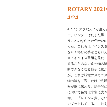
ROTARY 20
4/24
4〝インスタ映え〞が生ん
ー、ピンク、はたまた黒
うことのなかった色合い
った。これらは〝インス
を引く格好の手法ともい
当てるクイズ番組を見た
えることのない食べ物の
断できなくなる様子に驚
が、これは味覚のメカニ
物の味を「舌」だけで判
報が脳に伝わり、総合的
において色彩は非常に大
赤」、「レモン＝黄」と
ンプットしている。これ