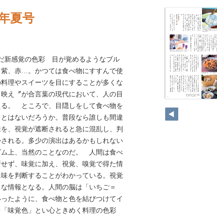
21年夏号
だ新感覚の色彩 目が覚めるようなブル
、紫、赤…。かつては食べ物にすすんで使
の料理やスイーツを目にすることが多くな
タ映え〞が合言葉の現代において、人の目
える。 ところで、目隠しをして食べ物を
ことはないだろうか。普段なら誰しも間違
味を、視覚が遮断されると急に混乱し、判
かされる。多少の演出はあるかもしれない
ズム上、当然のことなのだ。 人間は食べ
断せず、味覚に加え、視覚、嗅覚で得た情
に味を判断することがわかっている。視覚
きな情報となる。人間の脳は「いちご＝
いったように、食べ物と色を結びつけてイ
を「味覚色」とい心ときめく料理の色彩