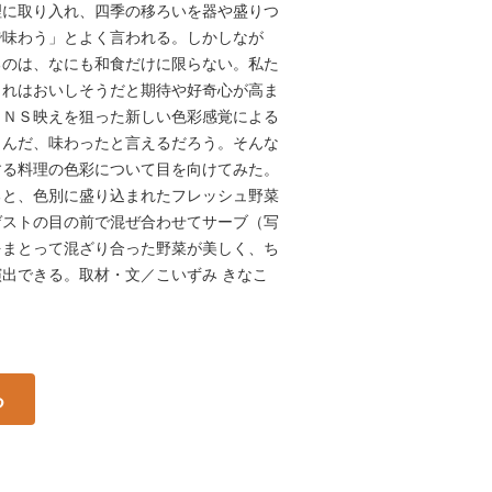
理に取り入れ、四季の移ろいを器や盛りつ
で味わう」とよく言われる。しかしなが
るのは、なにも和食だけに限らない。私た
これはおいしそうだと期待や好奇心が高ま
ＳＮＳ映えを狙った新しい色彩感覚による
しんだ、味わったと言えるだろう。そんな
する料理の色彩について目を向けてみた。
ると、色別に盛り込まれたフレッシュ野菜
ゲストの目の前で混ぜ合わせてサーブ（写
をまとって混ざり合った野菜が美しく、ち
出できる。取材・文／こいずみ きなこ
る