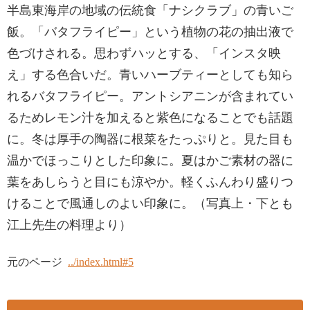
半島東海岸の地域の伝統食「ナシクラブ」の青いご
飯。「バタフライピー」という植物の花の抽出液で
色づけされる。思わずハッとする、「インスタ映
え」する色合いだ。青いハーブティーとしても知ら
れるバタフライピー。アントシアニンが含まれてい
るためレモン汁を加えると紫色になることでも話題
に。冬は厚手の陶器に根菜をたっぷりと。見た目も
温かでほっこりとした印象に。夏はかご素材の器に
葉をあしらうと目にも涼やか。軽くふんわり盛りつ
けることで風通しのよい印象に。（写真上・下とも
江上先生の料理より）
元のページ
../index.html#5