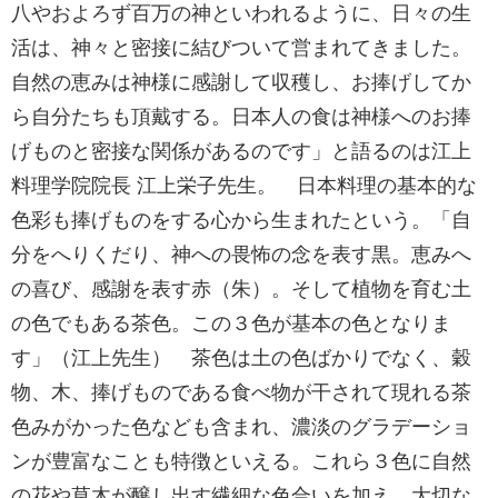
八やおよろず百万の神といわれるように、日々の生
活は、神々と密接に結びついて営まれてきました。
自然の恵みは神様に感謝して収穫し、お捧げしてか
ら自分たちも頂戴する。日本人の食は神様へのお捧
げものと密接な関係があるのです」と語るのは江上
料理学院院長 江上栄子先生。 日本料理の基本的な
色彩も捧げものをする心から生まれたという。「自
分をへりくだり、神への畏怖の念を表す黒。恵みへ
の喜び、感謝を表す赤（朱）。そして植物を育む土
の色でもある茶色。この３色が基本の色となりま
す」（江上先生） 茶色は土の色ばかりでなく、穀
物、木、捧げものである食べ物が干されて現れる茶
色みがかった色なども含まれ、濃淡のグラデーショ
ンが豊富なことも特徴といえる。これら３色に自然
の花や草木が醸し出す繊細な色合いを加え、大切な