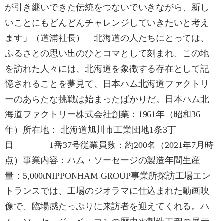
が引き継いできた伝統をつないでいきながら、新し
いことにもどんどんチャレンジしていきたいと考え
ます」（道浦社長） 北海道の人たちにとっては、
ふるさとの思い出のひとコマとして刻まれ、この地
を訪れた人々には、北海道を象徴する存在として記
憶されることを夢見て、日本ハム北海道ファクトリ
ーのあらたな挑戦は始まったばかりだ。日本ハム北
海道ファクトリー株式会社創業：1961年（昭和36
年）所在地： 北海道旭川市工業団地1条3丁
目 1番37号従業員数：約200名（2021年7月時
点）事業内容：ハム・ソーセージの製造年間生産
量：5,000tNIPPONHAM GROUP事業所探訪工場エン
トランスでは、工場のジオラマに仕込まれた動画映
像で、臨場感たっぷりに来訪者を迎えてくれる。ハ