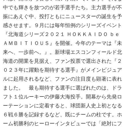
中でも輝きを放つのが若手選手たち。主力選手が不
振にあえぐ中、投打ともにニュースターの誕生を予
感させます。９月には毎年恒例のシリーズイベント
『北海道シリーズ２０２１ ＨＯＫＫＡＩＤＯ ｂｅ
ＡＭＢＩＴＩＯＵＳ』を開催。今年のテーマは『未
来へ、一歩前へ。』。新球場エスコンフィールド北
海道の開業を見据え、ファン投票で選出された『２
０２３年に躍動を期待する選手』がメインビジュア
ルに起用されるなど、ファンの注目度も顕著に表れ
ました。 最も期待する選手に選ばれたのは、ドラ
フト１位ルーキーの伊藤大海投手。開幕から先発ロ
ーテーションに定着すると、球団新人史上初となる
６戦６勝を記録するなど、既にチームの柱です。ホ
ーム初勝利のヒーローインタビューでは「絶対にフ