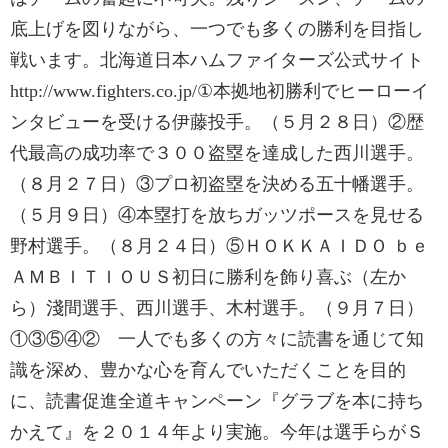
底上げを図りながら、一つでも多くの勝利を目指し
戦います。北海道日本ハムファイターズ公式サイト
http://www.fighters.co.jp/①本拠地初勝利でヒーローイ
ンタビューを受ける伊藤投手。（５月２８日）②歴
代最高の成功率で３００盗塁を達成した西川選手。
（８月２７日）③プロ初盗塁を決める五十幡選手。
（５月９日）④本塁打を放ちガッツポースを見せる
野村選手。（８月２４日）⑤ＨＯＫＫＡＩＤＯ ｂｅ
ＡＭＢＩＴＩＯＵＳ初日に勝利を飾り喜ぶ（左か
ら）淺間選手、西川選手、木村選手。（９月７日）
①③⑤④② 一人でも多くの方々に読書を通じて知
識を深め、豊かな心を育んでいただくことを目的
に、読書促進全道キャンペーン『グラブを本に持ち
かえて』を２０１４年より実施。今年は選手らがＳ