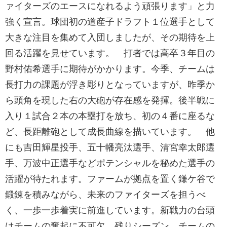
ァイターズのエースになれるよう頑張ります」と力
強く宣言。球団初の道産子ドラフト１位選手として
大きな注目を集めて入団しましたが、その期待を上
回る活躍を見せています。 打者では高卒３年目の
野村佑希選手に期待がかかります。今季、チームは
長打力の課題が浮き彫りとなっていますが、昨季か
ら頭角を現した右の大砲が存在感を発揮。後半戦に
入り１試合２本の本塁打を放ち、初の４番に座るな
ど、長距離砲として成長曲線を描いています。 他
にも吉田輝星投手、五十幡亮汰選手、清宮幸太郎選
手、万波中正選手などポテンシャルを秘めた選手の
活躍が待たれます。ファームが拠点を置く鎌ケ谷で
鍛錬を積みながら、未来のファイターズを担うべ
く、一歩一歩着実に前進しています。新戦力の台頭
はチームの奮起に不可欠。残りシーズン、チームの