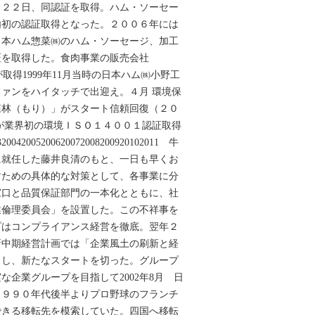
月２２日、同認証を取得。ハム・ソーセー
内初の認証取得となった。２００６年には
日本ハム惣菜㈱のハム・ソーセージ、加工
証を取得した。食肉事業の販売会社
場が取得1999年11月当時の日本ハム㈱小野工
ァンをハイタッチで出迎え。４月 環境保
森林（もり）」がスタート信頼回復（２０
場が業界初の環境ＩＳＯ１４００１認証取得
0320042005200620072008200920102011 牛
に就任した藤井良清のもと、一日も早くお
すための具体的な対策として、各事業に分
窓口と品質保証部門の一本化とともに、社
業倫理委員会」を設置した。この不祥事を
プはコンプライアンス経営を徹底。翌年２
新中期経営計画では「企業風土の刷新と経
とし、新たなスタートを切った。グループ
な企業グループを目指して2002年8月 日
１９９０年代後半よりプロ野球のフランチ
できる移転先を模索していた。四国へ移転