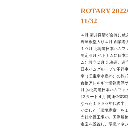
ROTARY 20
11/32
４月 藤井良清が会長に就
野球殿堂入り４月 創業者
１０月 北海道日本ハムフ
制定６月 ベトナムに日本
ム）設立２月 北海道、道
日本ハムグループで不祥事
幸（旧宝幸水産㈱）の株
食物アレルギー情報提供
月 ㈱北海道日本ハムファ
Iスタート４月 関連企業
なった１９９０年代後半
かにした「環境憲章」を
当社小野工場が、国際規
進室を設置し、環境マネ