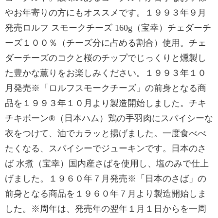
やお年寄りの方にもオススメです。１９９３年９月
発売ロルフ スモークチーズ 160g（宝幸）チェダーチ
ーズ１００％（チーズ分に占める割合）使用。チェ
ダーチーズのコクと桜のチップでじっくりと燻製し
た豊かな薫りをお楽しみください。１９９３年１０
月発売※「ロルフスモークチーズ」の前身となる商
品を１９９３年１０月より製造開始しました。チキ
チキボーン®（日本ハム）鶏の手羽肉にスパイシーな
衣をつけて、油でカラッと揚げました。一度食べべ
たくなる、スパイシーでジューキンです。日本のさ
ば 水煮（宝幸）国内産さばを使用し、塩のみで仕上
げました。１９６０年７月発売※「日本のさば」の
前身となる商品を１９６０年７月より製造開始しま
した。※周年は、発売年の翌年１月１日からを一周