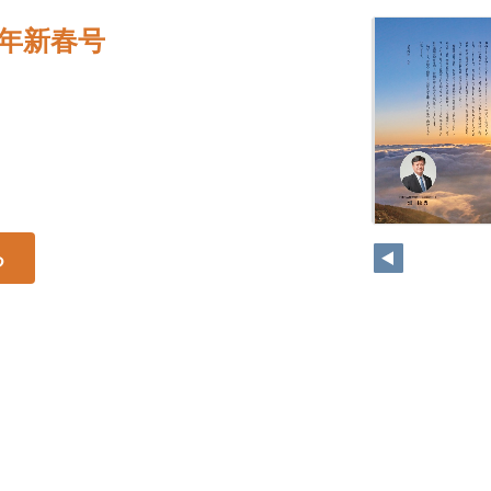
22年新春号
る