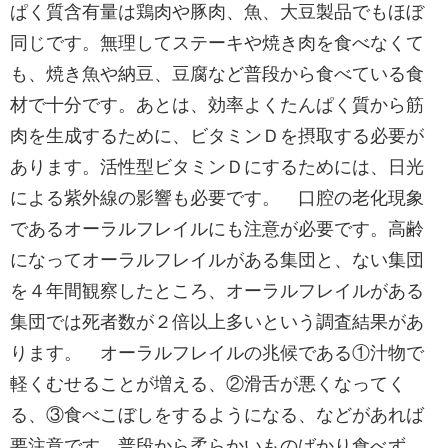
ぱく質含有量は鶏肉や豚肉、魚、大豆製品でもほぼ
同じです。無理してステーキや焼き肉を食べなくて
も、焼き魚や納豆、豆腐など普段から食べている食
材で十分です。あとは、効率よくたんぱく質から筋
肉を生成するために、ビタミンＤを摂取する必要が
あります。活性型ビタミンＤにするためには、日光
による紫外線の影響も必要です。 口腔の老化現象
であるオーラルフレイルにも注意が必要です。高齢
になってオーラルフレイルがある集団と、ない集団
を４年間観察したところ、オーラルフレイルがある
集団では死者数が２倍以上多いという調査結果があ
ります。 オーラルフレイルの兆候である①汁物で
軽くむせることが増える、②滑舌が悪くなってく
る、③食べこぼしをするようになる、などがあれば
要注意です。普段から柔らかいものばかり食べず