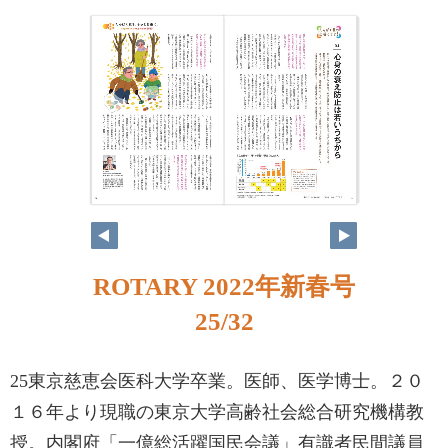
ROTARY 2022年新春号
25/32
25東京慈恵会医科大学卒業。医師、医学博士。２０
１６年より現職の東京大学高齢社会総合研究機構教
授。内閣府「一億総活躍国民会議」有識者民間議員