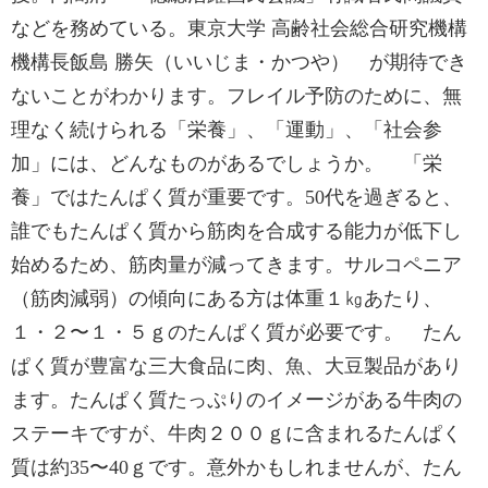
などを務めている。東京大学 高齢社会総合研究機構
機構長飯島 勝矢（いいじま・かつや） が期待でき
ないことがわかります。フレイル予防のために、無
理なく続けられる「栄養」、「運動」、「社会参
加」には、どんなものがあるでしょうか。 「栄
養」ではたんぱく質が重要です。50代を過ぎると、
誰でもたんぱく質から筋肉を合成する能力が低下し
始めるため、筋肉量が減ってきます。サルコペニア
（筋肉減弱）の傾向にある方は体重１㎏あたり、
１・２〜１・５ｇのたんぱく質が必要です。 たん
ぱく質が豊富な三大食品に肉、魚、大豆製品があり
ます。たんぱく質たっぷりのイメージがある牛肉の
ステーキですが、牛肉２００ｇに含まれるたんぱく
質は約35〜40ｇです。意外かもしれませんが、たん