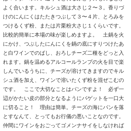
よく合います。キルシュ酒は大さじ２〜３。香りづ
けのにんにくはたたきつぶして３〜４片、とろみを
つけるくず粉、または片栗粉大さじ１くらいです。
比較的簡単に本場の味が楽しめますよ。 土鍋を火
にかけ、つぶしたにんにくを鍋の底にすりつけたあ
と白ワインでのばし、おろしチーズ二種をどっと入
れます。鍋を温めるアルコールランプの火を目で楽
しんでいるうちに、チーズが溶けてきますのでキル
シュ酒を加え、ワインで溶いたくず粉を混ぜこむの
です。 ここで大切なことはパンですよ！ 必ず一
辺がかたい皮の部分となるようにバゲットを一口大
に切ること！ 理由は簡単。チーズの海にパンを落
とすなんて、とってもお行儀の悪いことなのです。
仲間にワインをおごってゴメンナサイをしなければ