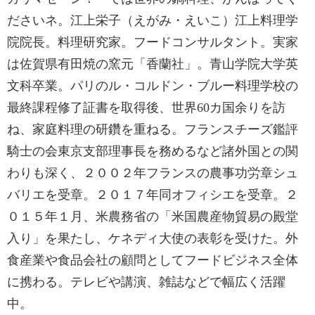
ださいネ。江上栄子（えがみ・えいこ）江上料理学
院院長。料理研究家。フードコンサルタント。実家
は佐賀県有田焼の窯元「香蘭社」。青山学院大学英
文科卒業。パリのル・コルドン・ブルー料理学校の
最終課程修了証書を取得後、世界60カ国余りを訪
ね、家庭料理の研鑽を重ねる。フランスチーズ鑑評
騎士の会東京支部理事長を務めるなど諸外国との関
わりも深く、２００２年フランスの農事功労章シュ
バリエを受章。２０１７年同オフィシエを受章。２
０１５年１月、米農務省の「米国農産物貿易の殿堂
入り」を果たし、ケネディ大使の表彰を受けた。外
食産業や食品会社の顧問としてフードビジネス全体
に携わる。テレビや講演、雑誌などで幅広く活躍
中。