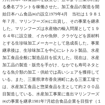
る桑名プラントを稼働させた。加工食品の製造を開
始日本ハム食品㈱の設立1979年4月 当社は１９８１
年７月、マリンフーズ㈱に出資し、その事業を継承
した。マリンフーズは水産物の輸入問屋として１９
６４年に設立後、イカや魚卵、クラゲなどを原材料
とする生珍味加工メーカーとして急成長した。事業
継承後は、生珍味加工を中心にレトルト製品、水産
加工食品全般に製造品目を拡大した。現在は、水産
加工品の製造・販売を手がけ、なかでも寿司ネタと
なる魚介類の加工・供給では高いシェアを獲得して
いる。また、三重県津市香良洲町にある三重工場で
は、水産加工食品と惣菜食品を主として約２００品
目製造している。水産加工事業に進出マリンフーズ
㈱の事業を継承1981年7月総合食品企業を目指す（１