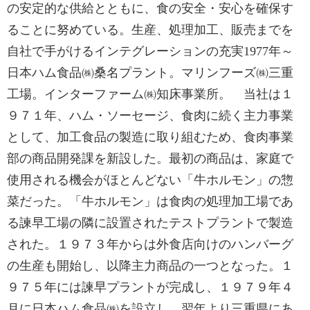
の安定的な供給とともに、食の安全・安心を確保す
ることに努めている。生産、処理加工、販売までを
自社で手がけるインテグレーションの充実1977年～
日本ハム食品㈱桑名プラント。マリンフーズ㈱三重
工場。インターファーム㈱知床事業所。 当社は１
９７１年、ハム・ソーセージ、食肉に続く主力事業
として、加工食品の製造に取り組むため、食肉事業
部の商品開発課を新設した。最初の商品は、家庭で
使用される機会がほとんどない「牛ホルモン」の惣
菜だった。「牛ホルモン」は食肉の処理加工場であ
る諫早工場の隣に設置されたテストプラントで製造
された。１９７３年からは外食店向けのハンバーグ
の生産も開始し、以降主力商品の一つとなった。１
９７５年には諫早プラントが完成し、１９７９年４
月に日本ハム食品㈱を設立し、翌年より三重県にあ