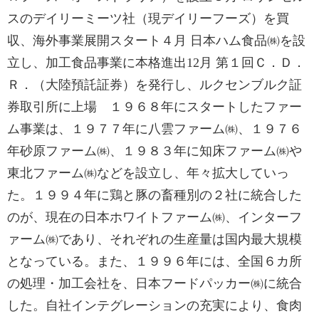
スのデイリーミーツ社（現デイリーフーズ）を買
収、海外事業展開スタート４月 日本ハム食品㈱を設
立し、加工食品事業に本格進出12月 第１回Ｃ．Ｄ．
Ｒ．（大陸預託証券）を発行し、ルクセンブルク証
券取引所に上場 １９６８年にスタートしたファー
ム事業は、１９７７年に八雲ファーム㈱、１９７６
年砂原ファーム㈱、１９８３年に知床ファーム㈱や
東北ファーム㈱などを設立し、年々拡大していっ
た。１９９４年に鶏と豚の畜種別の２社に統合した
のが、現在の日本ホワイトファーム㈱、インターフ
ァーム㈱であり、それぞれの生産量は国内最大規模
となっている。また、１９９６年には、全国６カ所
の処理・加工会社を、日本フードパッカー㈱に統合
した。自社インテグレーションの充実により、食肉