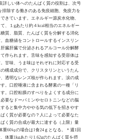
疫詳しい体へのたんぱく質の役割は、次号
を排除する働きのある免疫細胞、免疫力を
らできています。エネルギー源炭水化物、
て、１gあたり約４kcal相当のエネルギー
臓糖質、脂質、たんぱく質を分解する消化
す。血糖値をコントロールするインスリン
。肝臓肝臓で分泌されるアルコール分解酵
して作られます。舌味を感知する受容体は
す。甘味、うま味はそれぞれに対応する受
体の構成成分で、クリスタリンというたん
で、透明なレンズ核が作られます。涙の成
です。口腔唾液に含まれる酵素の一種「リ
ます。口腔粘膜のすべりをよくする成分に
に必要なドーパミンやセロトニンなどの脳
足すると集中力ややる気の低下を招きやす
んぱく質が必要なの？人によって必要なた
んぱく質の合成が最大に達する（上限）量
体重60㎏の場合は1食24ｇとなる。＊週1回
体重1kgあたり1.62gのたんぱく質を摂