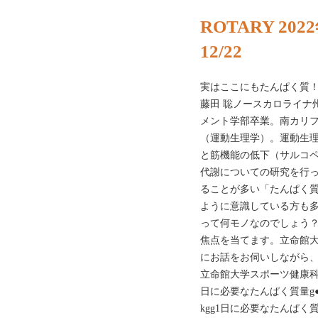
ROTARY 20
12/22
実はここにもたんぱく質
藤田 聡ノースカロライナ
メント学部卒業。南カリ
（運動生理学）。運動生
と筋機能の低下（サルコ
代謝についての研究を行
ることが多い「たんぱく
ように意識している方も
って何モノなのでしょう
焦点を当てます。立命館
にお話をお伺いしながら
立命館大学スポーツ健康科学
日に必要なたんぱく質量g
kgg1日に必要なたんぱく質