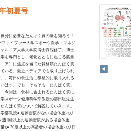
22年初夏号
！自分に必要なたんぱく質の量を知ろう！
州ファイファー大学スポーツ医学・マネジ
フォルニア大学大学院博士課程修了。博士
理学を専門とし、老化とともに起こる筋量
ペニア）に焦点を当てた骨格筋たんぱく質
っている。最近メディアでも取り上げられ
質」。毎日の食生活に積極的に取り入れる
多いはず。でも、そもそも「たんぱく質」
？ 今回は、食材に含まれるたんぱく質に
大学スポーツ健康科学部教授の藤田聡先生
、たんぱく質について解説していきます。
部教授● 運動習慣がない場合体重kgg1
● 週1回以上の運動習慣がある場合体重
量g● 70歳以上の高齢者の場合体重kgg1日