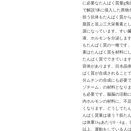
に必要なたんぱく質量g免
で解説!体に侵入した異物
担う抗体もたんぱく質か
脂質と並ぶ三大栄養素とし
源になっています。すい
液、ホルモンを分泌しま
もたんぱく質の一種です
素はたんぱく質を材料に
たんぱく質でできていま
容体があります。目水晶
ぱく質が合成されること
分ムチンの合成にも必要
ゾチーム」の材料となり
も必要です。脳脳の活動
内ホルモンの材料に。不
くなります。どうしてた
んぱく質量は違う？筋た
は体重1㎏あたり0・4ｇ。
以上、運動をしている人は、