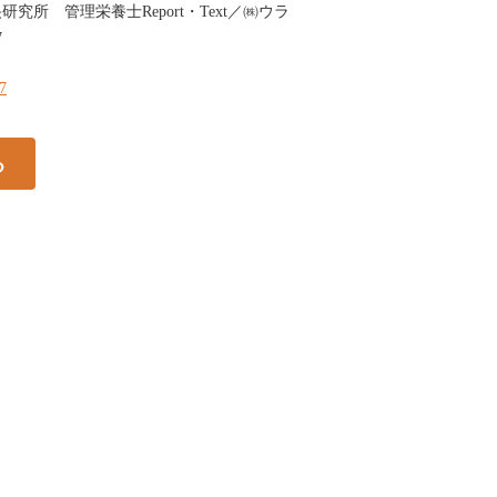
究所 管理栄養士Report・Text／㈱ウラ
7
17
る