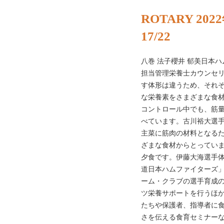
ROTARY 20
17/22
八巻 法子櫻井 郁美日本
担当管理栄養士カウンセリ
す体形は違うため、それ
な栄養素をさまざまな食
コントロール中でも、筋
べています。古川裕大選
主菜に筋肉の材料となる
ざまな食材からとってい
夕食です。伊藤大海選手
道日本ハムファイターズ
ーム・クラブの選手育成
ツ栄養サポートを行うほ
たちや保護者、指導者に
さを伝える食育セミナーな