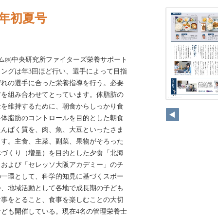
22年初夏号
ハム㈱中央研究所ファイターズ栄養サポート
ングは年3回ほど行い、選手によって目指
ぞれの選手に合った栄養指導を行う。必要
材を組み合わせてとっています。体脂肪の
量を維持するために、朝食からしっかり食
手体脂肪のコントロールを目的とした朝食
たんぱく質を、肉、魚、大豆といったさま
ます。主食、主菜、副菜、果物がそろった
体づくり（増量）を目的とした夕食「北海
」および「セレッソ大阪アカデミー」のチ
の一環として、科学的知見に基づくスポー
か、地域活動として各地で成長期の子ども
食事をとること、食事を楽しむことの大切
ども開催している。現在4名の管理栄養士