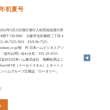
22年初夏号
2022年5月25日発行発行人松田知也発行所
部〒530-0001 大阪市北区梅田二丁目４
7525-3031 FAX.06-7525-
.nipponham.co.jp/制 作 日本ハムビジネスアソ
付お問い合わせ先〉TEL.03-4555-
ス株式会社Ⓒ日本ハム株式会社 無断転用はご
seySKYR（イーセイスキル）とオートミ
ポンハムグループ広報誌「ロータリー」
22
る