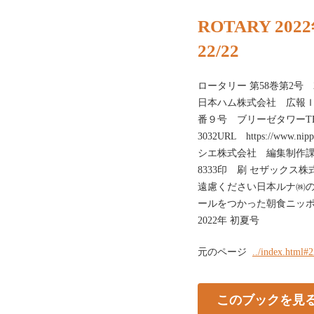
ROTARY 20
22/22
ロータリー 第58巻第2号 
日本ハム株式会社 広報ＩR
番９号 ブリーゼタワーTEL.06-
3032URL https://www
シエ株式会社 編集制作課〈送
8333印 刷 セザック
遠慮ください日本ルナ㈱のÍ
ールをつかった朝食ニッ
2022年 初夏号
元のページ
../index.html#
このブックを見