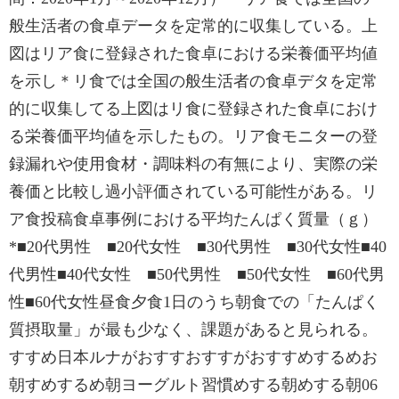
般生活者の食卓データを定常的に収集している。上
図はリア食に登録された食卓における栄養価平均値
を示し＊リ食では全国の般生活者の食卓デタを定常
的に収集してる上図はリ食に登録された食卓におけ
る栄養価平均値を示したもの。リア食モニターの登
録漏れや使用食材・調味料の有無により、実際の栄
養価と比較し過小評価されている可能性がある。リ
ア食投稿食卓事例における平均たんぱく質量（ｇ）
*■20代男性 ■20代女性 ■30代男性 ■30代女性■40
代男性■40代女性 ■50代男性 ■50代女性 ■60代男
性■60代女性昼食夕食1日のうち朝食での「たんぱく
質摂取量」が最も少なく、課題があると見られる。
すすめ日本ルナがおすすおすすがおすすめするめお
朝すめするめ朝ヨーグルト習慣めする朝めする朝06