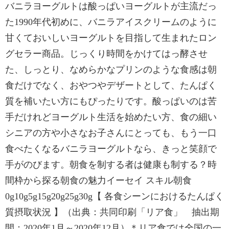
バニラヨーグルトは酸っぱいヨーグルトが主流だっ
た1990年代初めに、バニラアイスクリームのように
甘くておいしいヨーグルトを目指して生まれたロン
グセラー商品。じっくり時間をかけてはっ酵させ
た、しっとり、なめらかなプリンのような食感は朝
食だけでなく、おやつやデザートとして、たんぱく
質を補いたい方にもぴったりです。酸っぱいのは苦
手だけれどヨーグルト生活を始めたい方、食の細い
シニアの方や小さなお子さんにとっても、もう一口
食べたくなるバニラヨーグルトなら、きっと笑顔で
手がのびます。朝食を制する者は健康も制する？時
間枠から探る朝食の魅力イーセイ スキル朝食
0g10g5g15g20g25g30g【 各食シーンにおけるたんぱく
質摂取状況 】（出典：共同印刷「リア食」 抽出期
間：2020年1月～2020年12月）＊リア食では全国の一