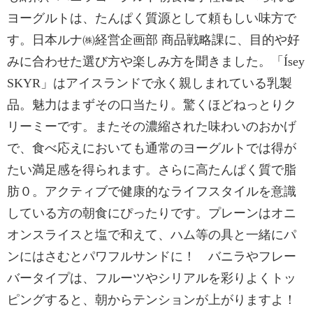
ヨーグルトは、たんぱく質源として頼もしい味方で
す。日本ルナ㈱経営企画部 商品戦略課に、目的や好
みに合わせた選び方や楽しみ方を聞きました。「Ísey
SKYR」はアイスランドで永く親しまれている乳製
品。魅力はまずその口当たり。驚くほどねっとりク
リーミーです。またその濃縮された味わいのおかげ
で、食べ応えにおいても通常のヨーグルトでは得が
たい満足感を得られます。さらに高たんぱく質で脂
肪０。アクティブで健康的なライフスタイルを意識
している方の朝食にぴったりです。プレーンはオニ
オンスライスと塩で和えて、ハム等の具と一緒にパ
ンにはさむとパワフルサンドに！ バニラやフレー
バータイプは、フルーツやシリアルを彩りよくトッ
ピングすると、朝からテンションが上がりますよ！