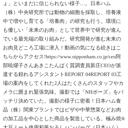
ょ」といまだに信じられない様子…。日本ハム
（株）中央研究所では動物の細胞を採取し、培養液
中で増やし育てる「培養肉」の研究も行う。環境に
も優しい「未来のお肉」として世界中で研究が進ん
でいる最先端の取り組みだ。研究開発が進む未来の
お肉見どころ工場に潜入！動画の気になる続きはこ
ちらからアクセス!https://www.nipponham.co.jp/ceo阿
部暁燿子さんあきこたんぱく質調査員新庄CEOが派
遣する頼れるアシスタントREPORT 04REPORT 03工
場の案内をしてくれた2人はたくさんのスタッフやカ
メラに囲まれ緊張気味。撮影では「NHポーズ」をバ
ッチリ決めていた。撮影の様子に密着！日本ハム食
品（株）関東プラントではピザや中華惣菜などお肉
の加工品を中心とした商品を製造している。極み焼®
大豆ミート使用和風おろしハンバーグ（日本ハム）