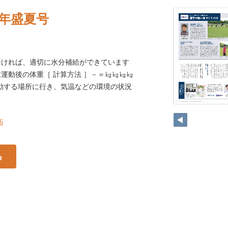
22年盛夏号
なければ、適切に水分補給ができています
運動後の体重［ 計算方法 ］－＝㎏㎏㎏㎏
が活動する場所に行き、気温などの環境の状況
16
る