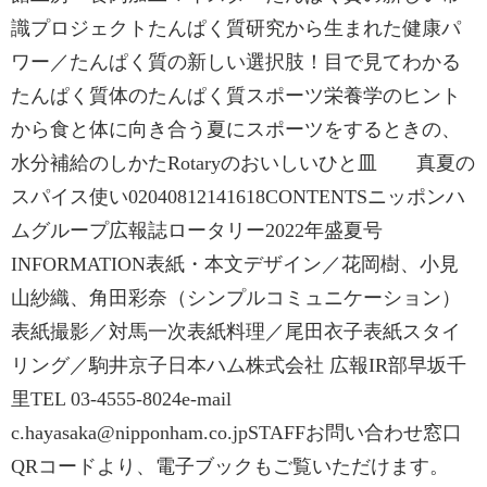
識プロジェクトたんぱく質研究から生まれた健康パ
ワー／たんぱく質の新しい選択肢！目で見てわかる
たんぱく質体のたんぱく質スポーツ栄養学のヒント
から食と体に向き合う夏にスポーツをするときの、
水分補給のしかたRotaryのおいしいひと皿 真夏の
スパイス使い02040812141618CONTENTSニッポンハ
ムグループ広報誌ロータリー2022年盛夏号
INFORMATION表紙・本文デザイン／花岡樹、小見
山紗織、角田彩奈（シンプルコミュニケーション）
表紙撮影／対馬一次表紙料理／尾田衣子表紙スタイ
リング／駒井京子日本ハム株式会社 広報IR部早坂千
里TEL 03-4555-8024e-mail
c.hayasaka@nipponham.co.jpSTAFFお問い合わせ窓口
QRコードより、電子ブックもご覧いただけます。