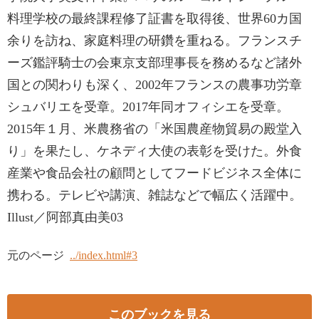
料理学校の最終課程修了証書を取得後、世界60カ国
余りを訪ね、家庭料理の研鑽を重ねる。フランスチ
ーズ鑑評騎士の会東京支部理事長を務めるなど諸外
国との関わりも深く、2002年フランスの農事功労章
シュバリエを受章。2017年同オフィシエを受章。
2015年１月、米農務省の「米国農産物貿易の殿堂入
り」を果たし、ケネディ大使の表彰を受けた。外食
産業や食品会社の顧問としてフードビジネス全体に
携わる。テレビや講演、雑誌などで幅広く活躍中。
Illust／阿部真由美03
元のページ
../index.html#3
このブックを見る