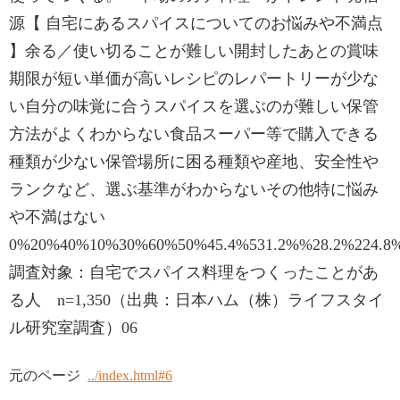
源【 自宅にあるスパイスについてのお悩みや不満点
】余る／使い切ることが難しい開封したあとの賞味
期限が短い単価が高いレシピのレパートリーが少な
い自分の味覚に合うスパイスを選ぶのが難しい保管
方法がよくわからない食品スーパー等で購入できる
種類が少ない保管場所に困る種類や産地、安全性や
ランクなど、選ぶ基準がわからないその他特に悩み
や不満はない
0%20%40%10%30%60%50%45.4%531.2%%28.2%224.8%.
調査対象：自宅でスパイス料理をつくったことがあ
る人 n=1,350（出典：日本ハム（株）ライフスタイ
ル研究室調査）06
元のページ
../index.html#6