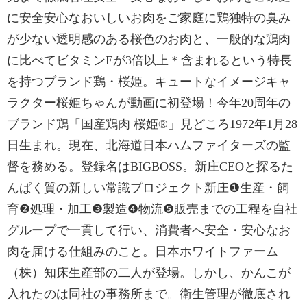
に安全安心なおいしいお肉をご家庭に鶏独特の臭み
が少ない透明感のある桜色のお肉と、一般的な鶏肉
に比べてビタミンEが3倍以上＊含まれるという特長
を持つブランド鶏・桜姫。キュートなイメージキャ
ラクター桜姫ちゃんが動画に初登場！今年20周年の
ブランド鶏「国産鶏肉 桜姫®」見どころ1972年1月28
日生まれ。現在、北海道日本ハムファイターズの監
督を務める。登録名はBIGBOSS。新庄CEOと探るた
んぱく質の新しい常識プロジェクト新庄❶生産・飼
育❷処理・加工❸製造❹物流❺販売までの工程を自社
グループで一貫して行い、消費者へ安全・安心なお
肉を届ける仕組みのこと。日本ホワイトファーム
（株）知床生産部の二人が登場。しかし、かんこが
入れたのは同社の事務所まで。衛生管理が徹底され