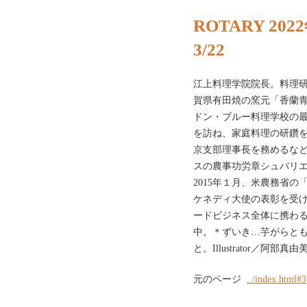
ROTARY 20
3/22
江上料理学院院長。料理
賀県有田焼の窯元「香蘭
ドン・ブルー料理学校の最
を訪ね、家庭料理の研鑽
京支部理事長を務めるなど
スの農事功労章シュバリエ
2015年１月、米農務省
ケネディ大使の表彰を受
ードビジネス全体に携わ
中。＊ずいき…芋がらと
と。Illustrator／阿部真由美
元のページ
../index.html#3