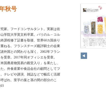
22年秋号
研究家。フードコンサルタント。実家は佐
青山学院大学英文科卒業。パリのル・コル
終課程修了証書を取後、世界60カ国余り
を重ねる。フランスチーズ鑑評騎士の会東
諸外国との関わりも深く、2002年フラン
を受章。2017年同オフィシエを受章。
の「米国農産物貿易の殿堂入り」を果たし、
けた。外食産業や食品会社の顧問としてフ
る。テレビや講演、雑誌などで幅広く活躍
も呼ばれ、里芋の葉と茎の間の部分のこ
03