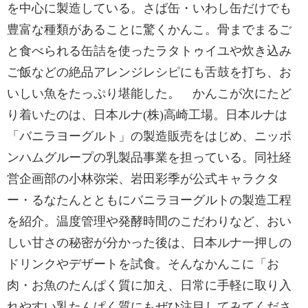
を中心に製造している。さば缶・いわし缶だけでも
豊富な種類があることに驚くかんこ。骨までまるご
と食べられる缶詰を使ったラタトゥイユや炊き込み
ご飯などの絶品アレンジレシピにも舌鼓を打ち、お
いしい魚をたっぷり堪能した。 かんこが次にたど
り着いたのは、日本ルナ(株)高崎工場。日本ルナは
「バニラヨーグルト」の製造販売をはじめ、ニッポ
ンハムグループの乳製品事業を担っている。同社経
営企画部の小林弥栄、岩田彩季が公式キャラクタ
ー・るなたんとともにバニラヨーグルトの製造工程
を紹介。温度管理や発酵時間のこだわりなど、おい
しい甘さの秘密が分かった後は、日本ルナ一押しの
ドリンクやデザートを試食。そんなかんこに「お
肉・お魚のたんぱく質に加え、日常に手軽に取り入
れやすい乳たんぱく質にもぜひ注目してみてくださ