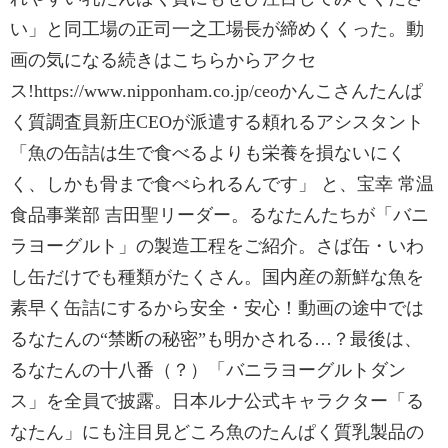
い」と同工場の正司一之工場長が締めくくった。動
画の気になる続きはこちらからアクセ
ス!https://www.nipponham.co.jp/ceoかんこさんたんぱ
く質調査員新庄CEOが派遣する頼れるアシスタント
「魚の缶詰は生で食べるよりも栄養を損ないにく
く、しかも骨まで食べられるんです」 と、宝幸 常温
食品事業部 吉田聖リーダー。るなたんたちが「バニ
ラヨーグルト」の製造工程をご紹介。さば缶・いわ
し缶だけでも種類がたくさん。国内産の新鮮な魚を
素早く缶詰にするから安全・安心！動画の途中では
るなたんの“禁断の秘密”も明かされる…？最後は、
るなたんの十八番（？）「バニラヨーグルトダン
ス」を全員で披露。日本ルナ公式キャラクター「る
なたん」にも注目見どころ魚のたんぱく質乳製品の