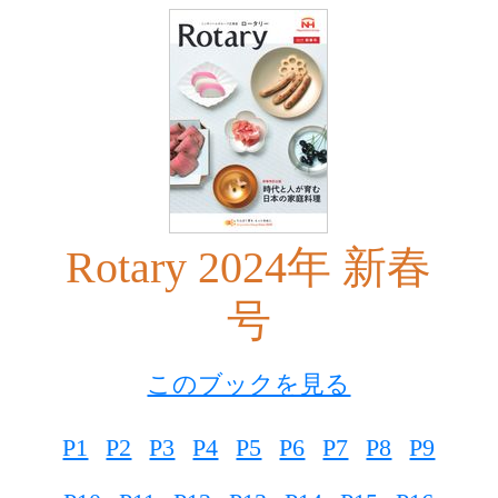
Rotary 2024年 新春
号
このブックを見る
P1
P2
P3
P4
P5
P6
P7
P8
P9