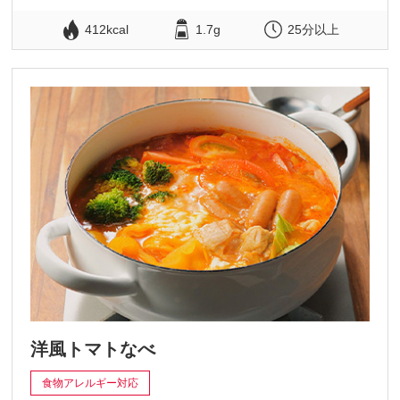
412kcal
1.7g
25分以上
洋風トマトなべ
食物アレルギー対応