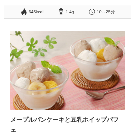
645kcal
1.4g
10～25分
メープルパンケーキと豆乳ホイップパフ
ェ