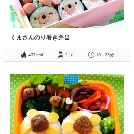
くまさんのり巻き弁当
437kcal
2.1g
10～25分