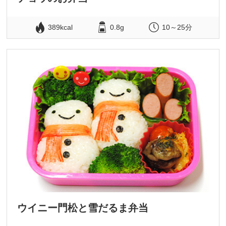
389kcal
0.8g
10～25分
ウイニー門松と雪だるま弁当