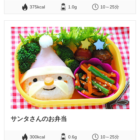
375kcal
1.0g
10～25分
サンタさんのお弁当
300kcal
0.6g
10～25分