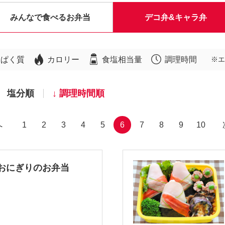
みんなで食べるお弁当
デコ弁&キャラ弁
んぱく質
カロリー
食塩相当量
調理時間
※エ
塩分順
調理時間順
へ
1
2
3
4
5
6
7
8
9
10
おにぎりのお弁当