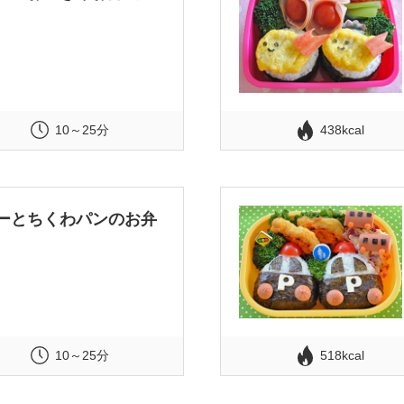
10～25分
438kcal
ーとちくわパンのお弁
10～25分
518kcal