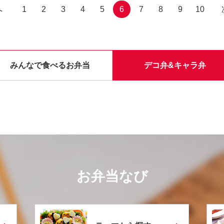
へ
1
2
3
4
5
6
7
8
9
10
みんなで食べるお弁当
デコ弁&キャラ弁
お弁当なび