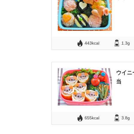
443kcal
1.3g
ウイニ
当
655kcal
3.8g