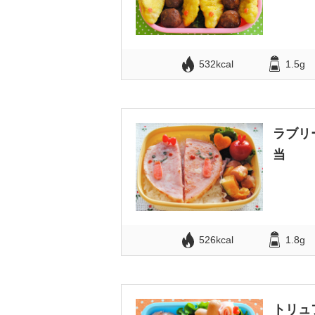
532kcal
1.5g
ラブリ
当
526kcal
1.8g
トリュ