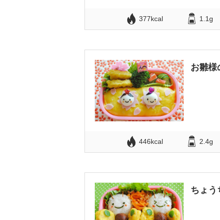
377kcal
1.1g
お雛様
446kcal
2.4g
ちょう