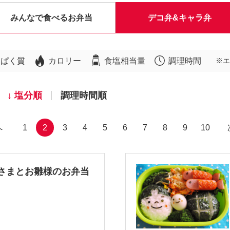
みんなで食べるお弁当
デコ弁&キャラ弁
んぱく質
カロリー
食塩相当量
調理時間
※エ
塩分順
調理時間順
へ
1
2
3
4
5
6
7
8
9
10
さまとお雛様のお弁当