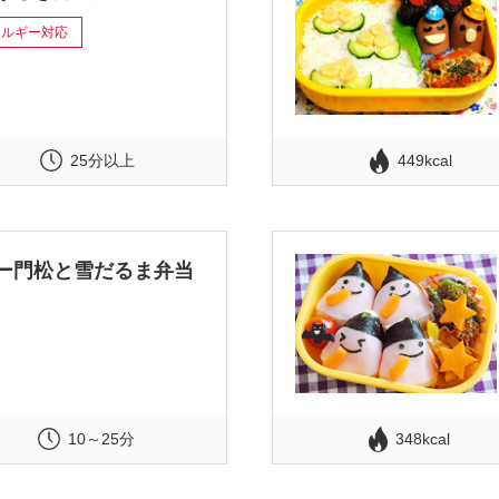
レルギー対応
25分以上
449kcal
ー門松と雪だるま弁当
10～25分
348kcal