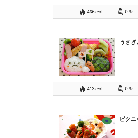
466kcal
0.9g
うさぎ
413kcal
0.9g
ピクニ