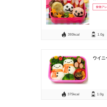
食物ア
393kcal
1.0g
ウイニ
375kcal
1.0g