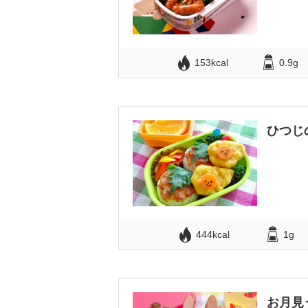
153kcal
0.9g
ひつじ
444kcal
1g
お月見