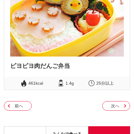
ピヨピヨ肉だんご弁当
461kcal
1.4g
25分以上
前へ
次へ
みんなで食べる