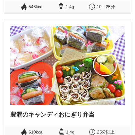
546kcal
1.4g
10～25分
豊潤のキャンディおにぎり弁当
610kcal
1.4g
25分以上