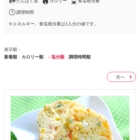
たんぱく質
カロリー
食塩相当量
調理時間
※エネルギー、食塩相当量は1人分の値です。
表示順：
新着順
カロリー順
塩分順
調理時間順
次へ