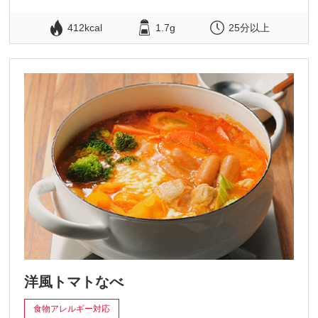
412kcal
1.7g
25分以上
洋風トマトなべ
食物アレルギー対応