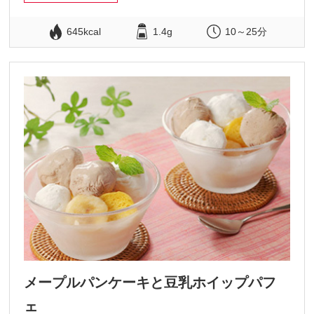
645kcal
1.4g
10～25分
メープルパンケーキと豆乳ホイップパフ
ェ