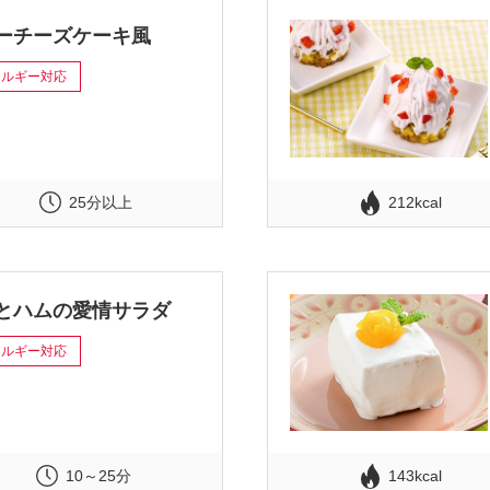
ーチーズケーキ風
レルギー対応
25分以上
212kcal
とハムの愛情サラダ
レルギー対応
10～25分
143kcal