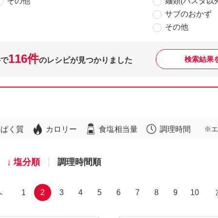
その他
麺類(パスタ以外
サブのおかず
その他
116件
検索結果
件で
のレシピが見つかりました
んぱく質
カロリー
食塩相当量
調理時間
※エ
塩分順
調理時間順
へ
1
2
3
4
5
6
7
8
9
10