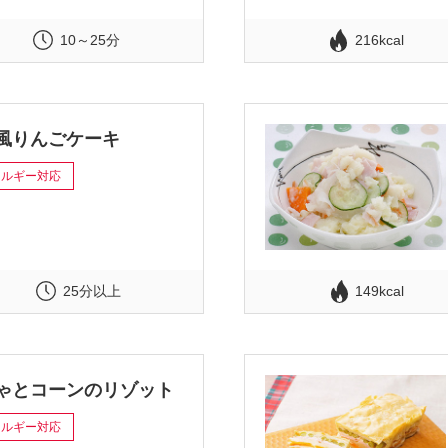
10～25分
216kcal
風りんごケーキ
レルギー対応
25分以上
149kcal
ゃとコーンのリゾット
レルギー対応