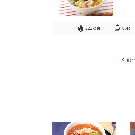
222kcal
0.4g
前