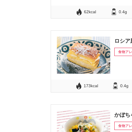
62kcal
0.4g
ロシア
食物ア
173kcal
0.4g
かぼち
食物ア