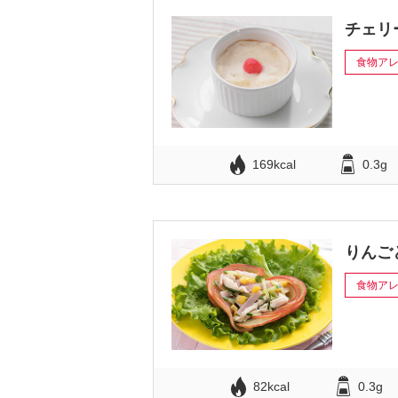
チェリ
食物ア
169kcal
0.3g
りんご
食物ア
82kcal
0.3g