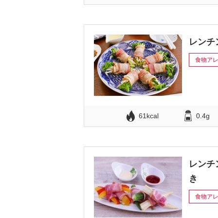
レンチ
食物ア
61kcal
0.4g
レンチ
き
食物ア