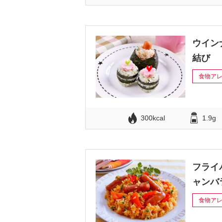
ウイン
結び
食物ア
300kcal
1.9g
フライ
ャンバ
食物ア