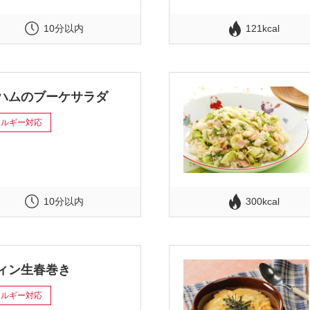
10分以内
121kcal
ハムのブーケサラダ
レルギー対応
10分以内
300kcal
ィン生春巻き
レルギー対応