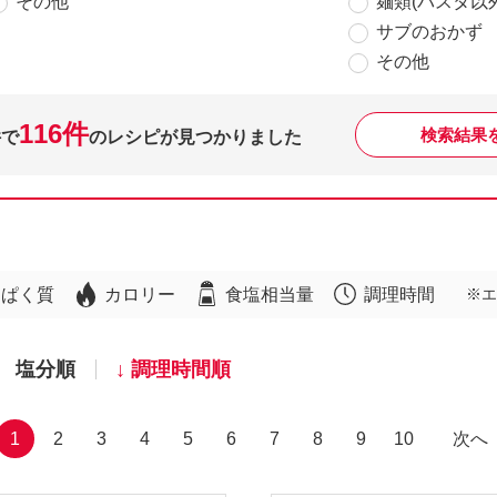
その他
麺類(パスタ以外
サブのおかず
その他
116件
検索結果
件で
のレシピが見つかりました
んぱく質
カロリー
食塩相当量
調理時間
※エ
塩分順
調理時間順
1
2
3
4
5
6
7
8
9
10
次へ