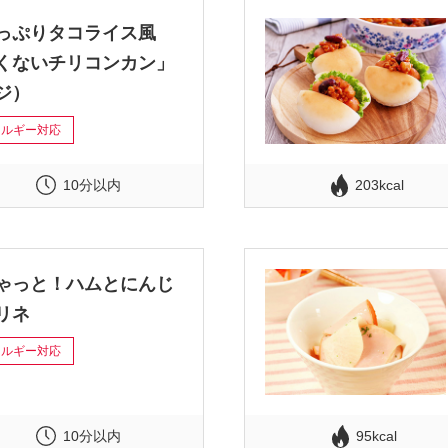
っぷりタコライス風
くないチリコンカン」
ジ）
レルギー対応
203kcal
10分以内
ゃっと！ハムとにんじ
リネ
レルギー対応
10分以内
95kcal