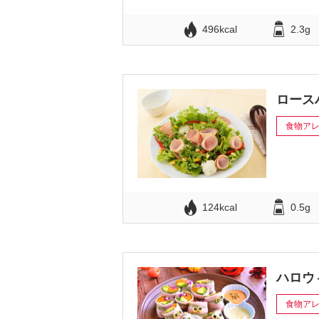
496kcal
2.3g
ロース
食物ア
124kcal
0.5g
ハロウ
食物ア