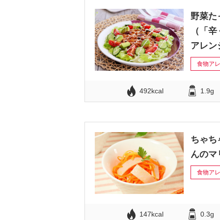
野菜た
（「辛
アレン
食物ア
492kcal
1.9g
ちゃち
んのマ
食物ア
147kcal
0.3g