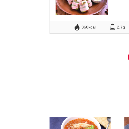
360kcal
2.7g