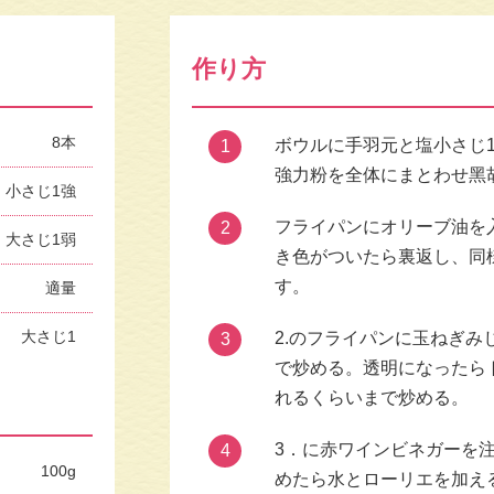
作り方
8本
ボウルに⼿⽻元と塩⼩さじ
1
強⼒粉を全体にまとわせ⿊
小さじ1強
フライパンにオリーブ油を
2
大さじ1弱
き⾊がついたら裏返し、同
す。
適量
大さじ1
2.のフライパンに⽟ねぎみ
3
で炒める。透明になったら
れるくらいまで炒める。
3．に⾚ワインビネガーを注
4
100g
めたら⽔とローリエを加える