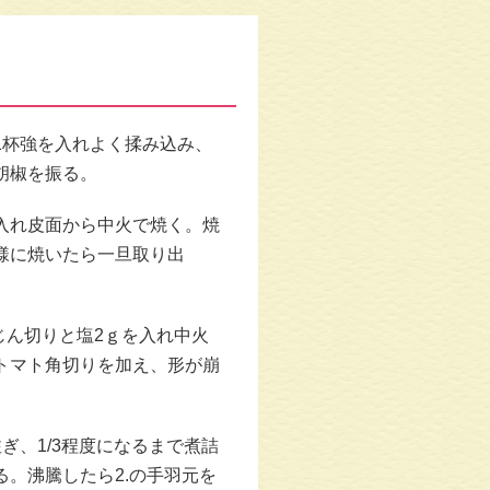
1杯強を⼊れよく揉み込み、
胡椒を振る。
⼊れ⽪⾯から中⽕で焼く。焼
様に焼いたら⼀旦取り出
じん切りと塩2ｇを⼊れ中⽕
トマト⾓切りを加え、形が崩
ぎ、1/3程度になるまで煮詰
。沸騰したら2.の⼿⽻元を