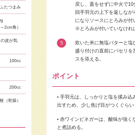
戻し、蓋をせずに中⽕で10
ふたつまみ
回⼿⽻元の上下を返しながら
0g
になりソースにとろみが付
1～2cm角）
※とろみが付いていなけれ
トの⽪が気
炊いた⽶に無塩バターと塩
5
盛り付けの直前にパセリを
スを添える。
100cc
。
ポイント
200cc
• ⼿⽻元は、しっかりと塩を揉み
1枚（乾燥）
出すため、少し焦げ⽬がつくぐらい
• ⾚ワインビネガーは、酸味が強
と煮詰める。