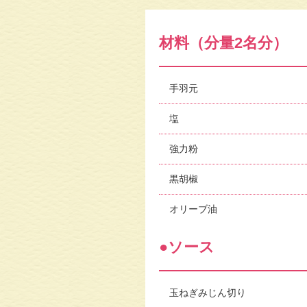
材料（分量2名分）
手羽元
塩
強力粉
黒胡椒
オリーブ油
●ソース
⽟ねぎみじん切り