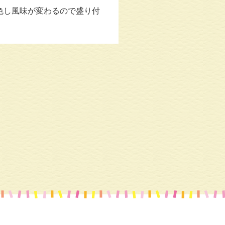
変⾊し⾵味が変わるので盛り付