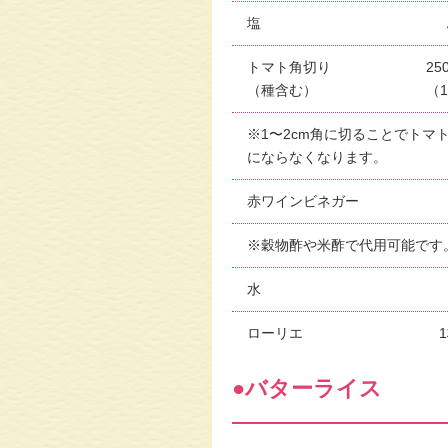
塩
トマト角切り
25
（種含む）
（
※1〜2cm⾓に切ることでトマ
にならなくなります。
⾚ワインビネガー
※穀物酢や米酢で代用可能です
水
ローリエ
●バターライス