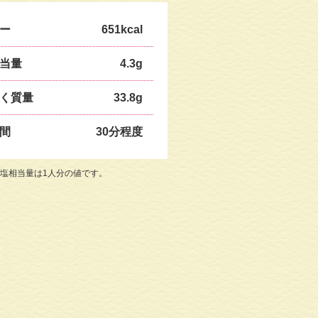
ー
651kcal
当量
4.3g
く質量
33.8g
間
30分程度
塩相当量は1人分の値です。