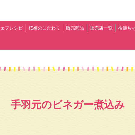
シェフレシピ
桜姫のこだわり
販売商品
販売店一覧
桜姫ち
⼿⽻元のビネガー煮込み