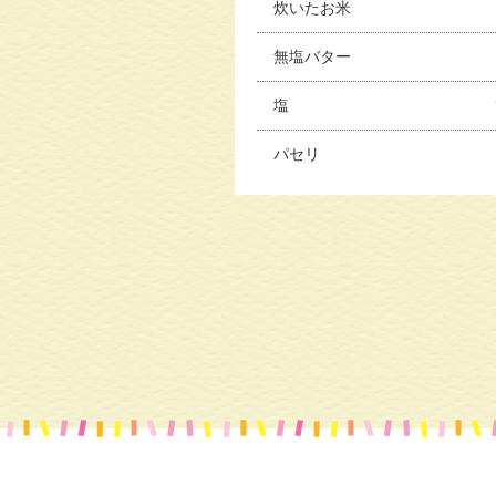
炊いたお⽶
無塩バター
塩
パセリ