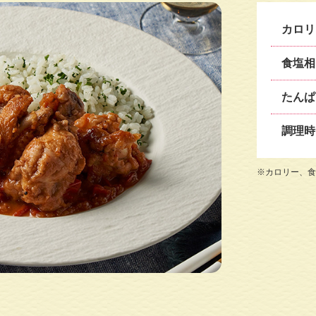
カロリ
食塩相
たんぱ
調理時
※カロリー、食