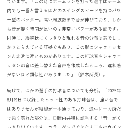
ています。「この時にホームランを打った選手はチーム
内でも一番と言えるほどのスイングスピードを持つパワ
ー型のバッター。高い周波数まで音が伸びており、しか
も音が響く時間が長いのは非常にパワーがある証です。
同時に、縦線状にくっきりと現れる音の分布は芯でしっ
かりとらえている証拠でもあり、この形はシャウエッセ
ンと非常に近いものがあります。この打球音をシャウエ
ッセンの音に差し替えた音声を作成したところ、違和感
がないほど類似性がありました」（鈴木所長）。
続けて、ほかの選手の打球音についても分析。「2025年
8月19日に収録したヒット性のある打球音は、強い音で
はありませんが縦線が一本通っており、途中に一カ所だ
け強く表れた部分は、口腔内共鳴に該当する「音」がく
っきり出ています。コラーゲンでできた人工皮のウイン