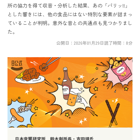
所の協力を得て収音・分析した結果、あの「パリッ!!」
とした響きには、他の食品にはない特別な要素が詰まっ
ていることが判明。意外な音との共通点も見つかりまし
た。
公開日：2026年01月29日
読了時間：
8
分
日本音響研究所 鈴木創所長・吉田靖氏