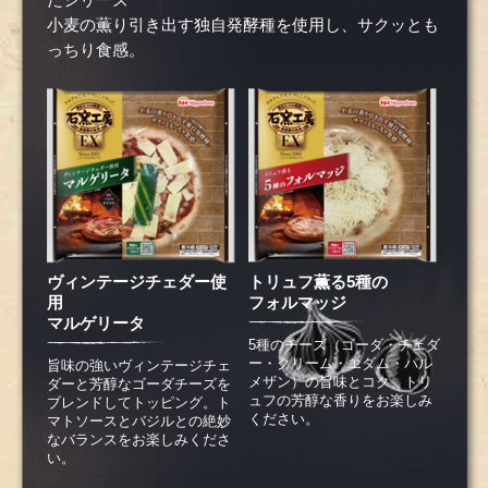
たシリーズ
小麦の薫り引き出す独自発酵種を使用し、サクッとも
っちり食感。
ヴィンテージチェダー使
トリュフ薫る5種の
用
フォルマッジ
マルゲリータ
5種のチーズ（ゴーダ・チェダ
ー・クリーム・エダム・パル
旨味の強いヴィンテージチェ
メザン）の旨味とコク、トリ
ダーと芳醇なゴーダチーズを
ュフの芳醇な香りをお楽しみ
ブレンドしてトッピング。ト
ください。
マトソースとバジルとの絶妙
なバランスをお楽しみくださ
い。