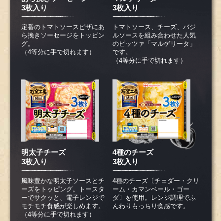
3枚入り
3枚入り
定番のトマトソースピザにあ
トマトソース、チーズ、バジ
ら挽きソーセージをトッピン
ルソースを組み合わせた人気
グ。
のピッツァ「マルゲリータ」
（4等分に手で切れます）
です。
（4等分に手で切れます）
明太子チーズ
4種のチーズ
3枚入り
3枚入り
風味豊かな明太子ソースとチ
4種のチーズ〔チェダー・クリ
ーズをトッピング。トースタ
ーム・カマンベール・ゴー
ーでサクッと、電子レンジで
ダ〕を使用。レンジ調理でふ
モチモチ食感が楽しめます。
んわりもっちり食感です。
（4等分に手で切れます）