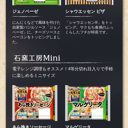
ジェノベーゼ
シャウエッセン ピザ
にんにくなどで風味を付けた
「シャウエッセン®」をトッ
自家製バジルソース「ジェノ
ピング。サクもち食感のふっ
ベーゼ」に、チーズソースと
くらしたフチが特長です。
ベーコンをトッピングしまし
た。
電子レンジ調理もオススメ！4等分切れ目入りで手軽
に楽しめるミニサイズ
あら挽きソーセージ
マルゲリータ