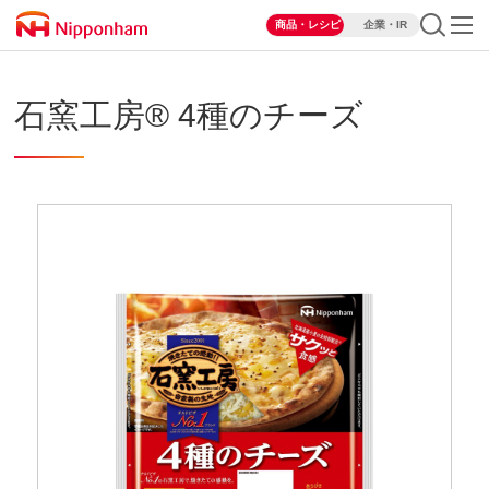
商品・レシピ
企業・IR
石窯工房® 4種のチーズ