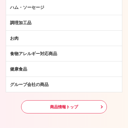
ハム・ソーセージ
ハム
調理加工品
ソーセージ
ハンバーグ
ベーコン
お肉
ミートボール
焼豚
牛肉
チキン加工品
その他
食物アレルギー対応商品
豚肉
中華・アジア総菜
鶏肉
パン・ピザ
健康食品
羊肉
常温食品
グループ会社の商品
冷凍食品
その他
商品情報トップ