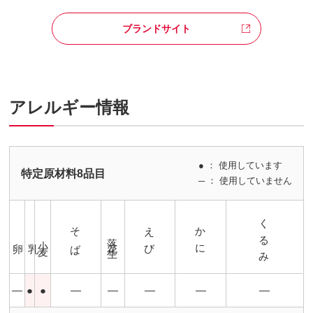
ブランドサイト
アレルギー情報
● ： 使用しています
特定原材料8品目
─ ： 使用していません
くるみ
そば
えび
かに
落花生
小麦
卵
乳
―
●
●
―
―
―
―
―