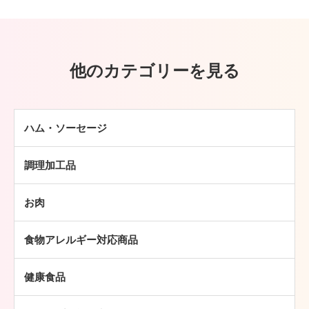
他のカテゴリーを見る
ハム・ソーセージ
ハム
調理加工品
ソーセージ
ハンバーグ
ベーコン
お肉
ミートボール
焼豚
牛肉
チキン加工品
その他
食物アレルギー対応商品
豚肉
中華・アジア総菜
鶏肉
パン・ピザ
健康食品
羊肉
常温食品