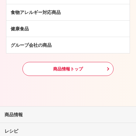
ミートボール
焼豚
牛肉
チキン加工品
その他
食物アレルギー対応商品
豚肉
中華・アジア総菜
鶏肉
パン・ピザ
健康食品
羊肉
常温食品
グループ会社の商品
冷凍食品
その他
商品情報トップ
商品情報
レシピ