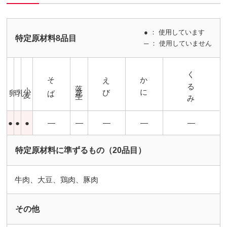
● ： 使用しています
特定原材料8品目
─ ： 使用していません
くるみ
そば
えび
かに
落花生
小麦
卵
乳
●
●
●
―
―
―
―
―
特定原材料に準ずるもの（20品目）
牛肉、大豆、鶏肉、豚肉
その他