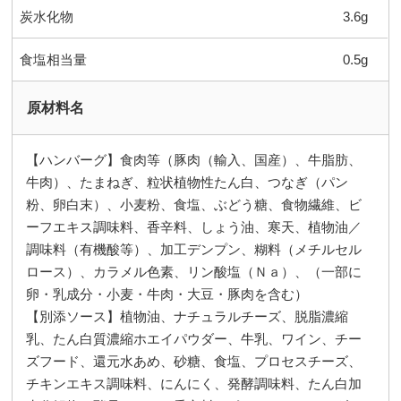
炭水化物
3.6g
食塩相当量
0.5g
原材料名
【ハンバーグ】食肉等（豚肉（輸入、国産）、牛脂肪、
牛肉）、たまねぎ、粒状植物性たん白、つなぎ（パン
粉、卵白末）、小麦粉、食塩、ぶどう糖、食物繊維、ビ
ーフエキス調味料、香辛料、しょう油、寒天、植物油／
調味料（有機酸等）、加工デンプン、糊料（メチルセル
ロース）、カラメル色素、リン酸塩（Ｎａ）、（一部に
卵・乳成分・小麦・牛肉・大豆・豚肉を含む）
【別添ソース】植物油、ナチュラルチーズ、脱脂濃縮
乳、たん白質濃縮ホエイパウダー、牛乳、ワイン、チー
ズフード、還元水あめ、砂糖、食塩、プロセスチーズ、
チキンエキス調味料、にんにく、発酵調味料、たん白加