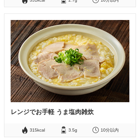
531kcal
2.7g
10分以内
レンジでお手軽 うま塩肉雑炊
315kcal
3.5g
10分以内