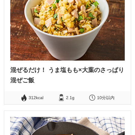
混ぜるだけ！ うま塩もも×大葉のさっぱり
混ぜご飯
312kcal
2.1g
10分以内