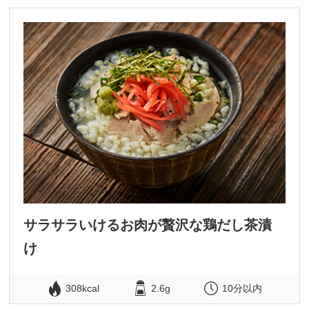
サラサラいけるお肉が贅沢な鶏だし茶漬
け
308kcal
2.6g
10分以内