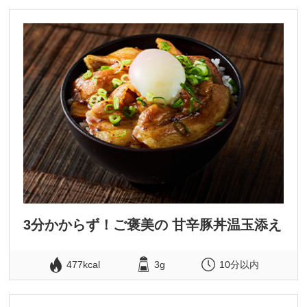
3分かからず！ご褒美の 甘辛豚丼温玉添え
477kcal
3g
10分以内