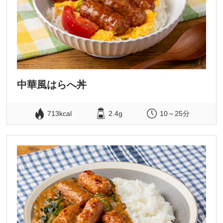
中華風はらへ丼
713kcal
2.4g
10～25分