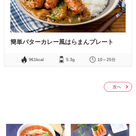
簡単バターカレー風はらまんプレート
961kcal
5.3g
10～25分
次へ