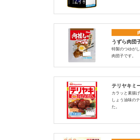
うずら肉団
特製のつゆが
肉団子です。
テリヤキミ
カラッと素揚
しょう油味の
た。