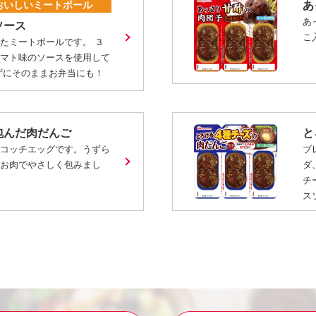
おいしいミートボール
あ
あ
ソース
こ
たミートボールです。 ３
トマト味のソースを使用して
ずにそのままお弁当にも！
包んだ肉だんご
と
スコッチエッグです。うずら
ブ
らお肉でやさしく包みまし
ダ
チ
ス