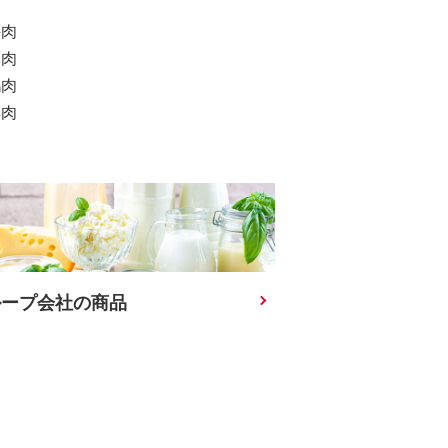
牛肉
豚肉
鶏肉
羊肉
ループ会社の商品