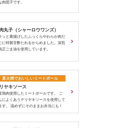
な肉団子です。
肉丸子（シャーロウワンズ）
ラッと素揚げしたふっくらやわらか肉だ
ごに特製甘酢たれをからめました。深煎
純正ごま油を使用しています。
直火焼でおいしいミートボール
リヤキソース
産鶏肉使用したミートボールです。 ご
んによくあうテリヤキソースを使用して
ます。 温めずにそのままお弁当にも！