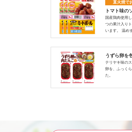
直火焼で
トマト味の
国産鶏肉使用し
つの果汁入り
います。 温め
うずら卵を
テリヤキ味の
卵を、ふっく
た。