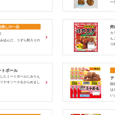
ー
肉推しの一品
炸
カ
子
ん
しみ込んだ、うずら卵入りの
り
ートボール
げしたミートボールにみりん
テ
テリヤキソースをからめまし
国
は
い