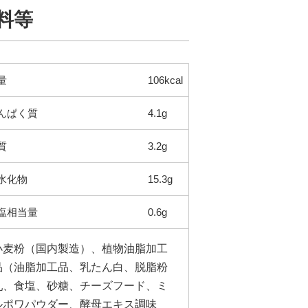
料等
量
106kcal
んぱく質
4.1g
質
3.2g
水化物
15.3g
塩相当量
0.6g
小麦粉（国内製造）、植物油脂加工
品（油脂加工品、乳たん白、脱脂粉
乳、食塩、砂糖、チーズフード、ミ
ルポワパウダー、酵母エキス調味