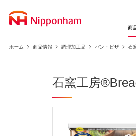
商
ホーム
商品情報
調理加工品
パン・ピザ
石
石窯工房®Br