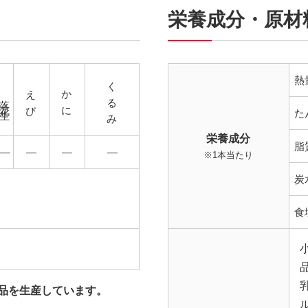
栄養成分・原材
くるみ
熱
えび
かに
落花生
た
栄養成分
脂
―
―
―
―
※1本当たり
炭
食
品を生産しています。