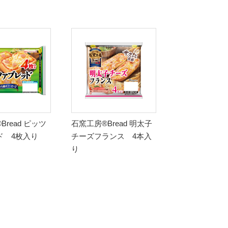
read ピッツ
石窯工房®Bread 明太子
ド 4枚入り
チーズフランス 4本入
り