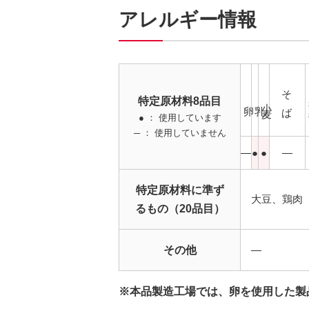
アレルギー情報
そば
特定原材料8品目
小麦
卵
乳
● ： 使用しています
─ ： 使用していません
―
●
●
―
特定原材料に準ず
大豆、鶏肉
るもの（20品目）
その他
―
※本品製造工場では、卵を使用した製