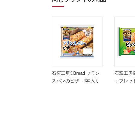
石窯工房®Bread フラン
石窯工房®B
スパンのピザ 4本入り
ァブレッ