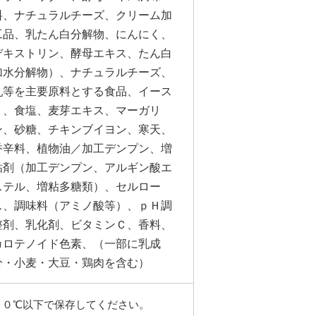
料、ナチュラルチーズ、クリーム加
工品、乳たん白分解物、にんにく、
デキストリン、酵母エキス、たん白
加水分解物）、ナチュラルチーズ、
乳等を主要原料とする食品、イース
ト、食塩、麦芽エキス、マーガリ
ン、砂糖、チキンブイヨン、寒天、
香辛料、植物油／加工デンプン、増
粘剤（加工デンプン、アルギン酸エ
ステル、増粘多糖類）、セルロー
ス、調味料（アミノ酸等）、ｐＨ調
整剤、乳化剤、ビタミンＣ、香料、
カロテノイド色素、（一部に乳成
分・小麦・大豆・鶏肉を含む）
１０℃以下で保存してください。