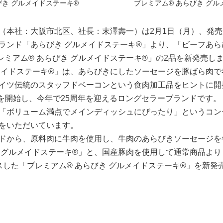
き グルメイドステーキ®
プレミアム® あらびき グル
（本社：大阪市北区、社長：末澤壽一）は2月1日（月）、発売
ランド「あらびき グルメイドステーキ®」より、「ビーフあら
レミアム® あらびき グルメイドステーキ®」の2品を新発売し
メイドステーキ®」は、あらびきにしたソーセージを豚ばら肉で
イツ伝統のスタッフドベーコンという食肉加工品をヒントに開
発売を開始し、今年で25周年を迎えるロングセラーブランドです
「ボリューム満点でメインディッシュにぴったり」というコン
をいただいています。
ドから、原料肉に牛肉を使用し、牛肉のあらびきソーセージを
 グルメイドステーキ®」と、国産豚肉を使用して通常商品より
イスした「プレミアム® あらびき グルメイドステーキ®」を新発