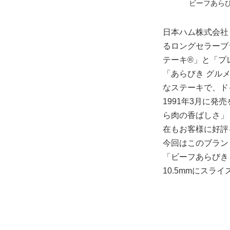
ビーフあらび
日本ハム株式会社
るロングセラーブ
テーキ®」と「プ
「あらびき グル
なステーキで、ド
1991年3月に
ら肉の香ばしさ」
在もお客様に好評
今回はこのブラン
「ビーフあらびき
10.5mmにスラ