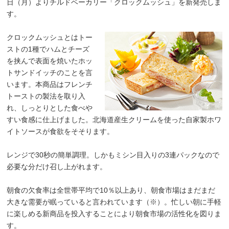
日（月）よりチルドベーカリー「クロックムッシュ」を新発売しま
す。
クロックムッシュとはトー
ストの1種でハムとチーズ
を挟んで表面を焼いたホッ
トサンドイッチのことを言
います。本商品はフレンチ
トーストの製法を取り入
れ、しっとりとした食べや
すい食感に仕上げました。北海道産生クリームを使った自家製ホワ
イトソースが食欲をそそります。
レンジで30秒の簡単調理。しかもミシン目入りの3連パックなので
必要な分だけ召し上がれます。
朝食の欠食率は全世帯平均で10％以上あり、朝食市場はまだまだ
大きな需要が眠っていると言われています（※）。忙しい朝に手軽
に楽しめる新商品を投入することにより朝食市場の活性化を図りま
す。