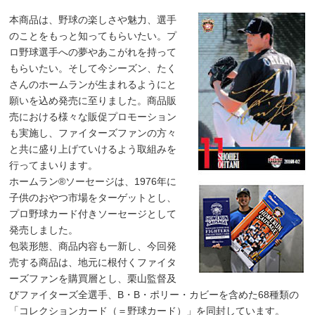
本商品は、野球の楽しさや魅力、選手
のことをもっと知ってもらいたい。プ
ロ野球選手への夢やあこがれを持って
もらいたい。そして今シーズン、たく
さんのホームランが生まれるようにと
願いを込め発売に至りました。商品販
売における様々な販促プロモーション
も実施し、ファイターズファンの方々
と共に盛り上げていけるよう取組みを
行ってまいります。
ホームラン®ソーセージは、1976年に
子供のおやつ市場をターゲットとし、
プロ野球カード付きソーセージとして
発売しました。
包装形態、商品内容も一新し、今回発
売する商品は、地元に根付くファイタ
ーズファンを購買層とし、栗山監督及
びファイターズ全選手、B・B・ポリー・カビーを含めた68種類の
「コレクションカード（＝野球カード）」を同封しています。