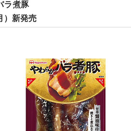
バラ煮豚
月）新発売