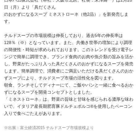
日（月）より「具だくさん
のおかずになるスープ ミネストローネ（他2品）」を新発売しま
す。
チルドスープの市場規模は伸長しており、過去5年の伸長率は
128％（※）となっています。また、共働き世帯の増加により調理
の簡便性・時短が求められております。このトレンドを受け電子レ
ンジで簡単に調理でき、ブランド食肉のお肉や魚介類の旨みを活か
し、野菜がたっぷり入った具だくさんのおかずになるスープを発売
します。簡単調理で、消費者にご満足いただける具だくさんのおか
ずスープにより、チルドスープ市場の活性化を図ります。
朝食、ランチそしてディナーにて、ご飯やパンと一緒に食べるおか
ずになるスープを開発コンセプトとしました。
「ミネストローネ」は、野菜の旨味と甘味を感じられる濃厚な味わ
いで、イタリア産長期肥育豚ドルチェポルコ®を使用したベーコン
入りで食べごたえがあります。
※出展：富士経済2015 チルドスープ市場規模より