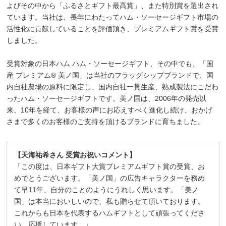
よびその中から「ふるさとギフト最高賞」、また特別賞を選出され
ています。当社は、長年にわたってハム・ソーセージギフト市場の
活性化に貢献していることを評価頂き、プレミアムギフト賞を受賞
しました。
受賞対象の日本ハム ハム・ソーセージギフト、その中でも、「国
産 プレミアム® 美ノ国」は当社のフラッグシップブランドで、国
内自社農場の原料に限定し、国内自社一貫生産、熟成製法にこだわ
ったハム・ソーセージギフトです。美ノ国は、2006年の発売以
来、10年を経て、お客様の声にお応えすべく進化し続け、おかげ
さまで多くのお客様のご支持を頂けるブランドに育ちました。
【天海祐希さん 受賞お祝いコメント】
「この度は、日本ギフト大賞プレミアムギフト賞の受賞、お
めでとうございます。「美ノ国」の広告キャラクターを務め
て早11年、自分のことのようにうれしく思います。「美ノ
国」は本当においしいので、私も贈らせて頂いております。
これからも日本を代表するハムギフトとして頑張ってくださ
い。応援しています。」