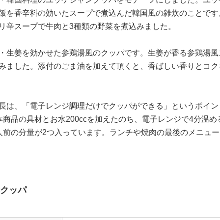
飯を香辛料の効いたスープで煮込んだ韓国風の雑炊のことです
リ辛スープで牛肉と3種類の野菜を煮込みました。
・生姜を効かせた参鶏湯風のクッパです。生姜が香る参鶏湯風
みました。添付のごま油を加えて頂くと、香ばしい香りとコク
長は、「電子レンジ調理だけでクッパができる」というポイン
本商品の具材とお水200ccを加えたのち、電子レンジで4分温
人前の分量が2つ入っています。ランチや焼肉の最後のメニュ
赤クッパ